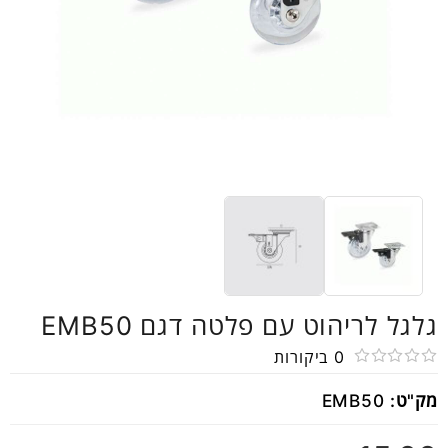
גלגל לריהוט עם פלטה דגם EMB50
0
ביקורות
דורג
מק"ט:
EMB50
0
מתוך