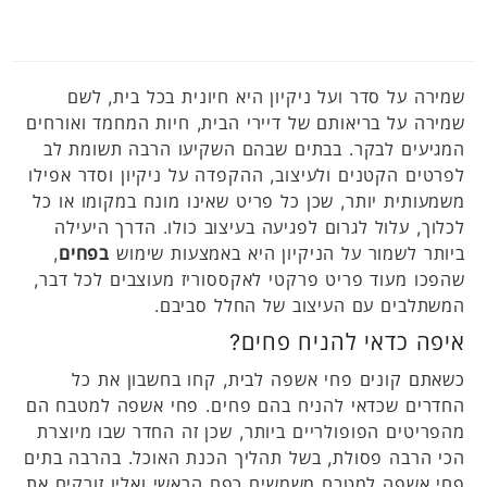
שמירה על סדר ועל ניקיון היא חיונית בכל בית, לשם
שמירה על בריאותם של דיירי הבית, חיות המחמד ואורחים
המגיעים לבקר. בבתים שבהם השקיעו הרבה תשומת לב
לפרטים הקטנים ולעיצוב, ההקפדה על ניקיון וסדר אפילו
משמעותית יותר, שכן כל פריט שאינו מונח במקומו או כל
לכלוך, עלול לגרום לפגיעה בעיצוב כולו. הדרך היעילה
ביותר לשמור על הניקיון היא באמצעות שימוש
בפחים
,
שהפכו מעוד פריט פרקטי לאקססוריז מעוצבים לכל דבר,
המשתלבים עם העיצוב של החלל סביבם.
איפה כדאי להניח פחים?
כשאתם קונים פחי אשפה לבית, קחו בחשבון את כל
החדרים שכדאי להניח בהם פחים. פחי אשפה למטבח הם
מהפריטים הפופולריים ביותר, שכן זה החדר שבו מיוצרת
הכי הרבה פסולת, בשל תהליך הכנת האוכל. בהרבה בתים
פחי אשפה למטבח משמשים כפח הראשי ואליו זורקים את