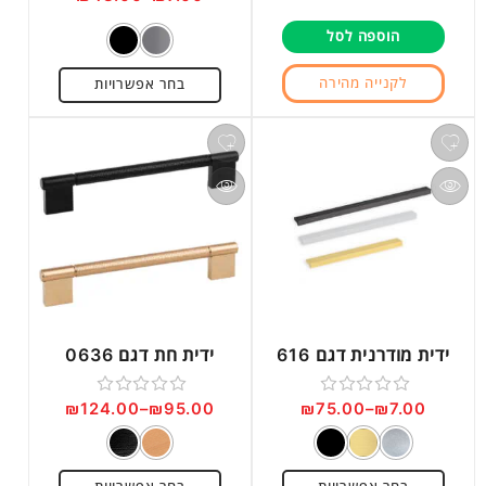
0
0
הוספה לסל
מתוך
מתוך
5
5
לקנייה מהירה
בחר אפשרויות
ידית מודרנית דגם 616
ידית חת דגם 0636
₪
124.00
–
₪
95.00
₪
75.00
–
₪
7.00
דורג
דורג
0
0
מתוך
מתוך