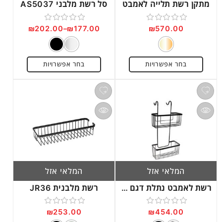
מתקן רשת תלייה לאמבט
סל רשת מלבני AS5037
₪
202.00
–
₪
177.00
₪
570.00
דורג
דורג
0
0
מתוך
מתוך
בחר אפשרויות
בחר אפשרויות
5
5
המלאי אזל
המלאי אזל
רשת לאמבט נתלת דגם JAC09
רשת מלבנית JR36
₪
253.00
₪
454.00
דורג
דורג