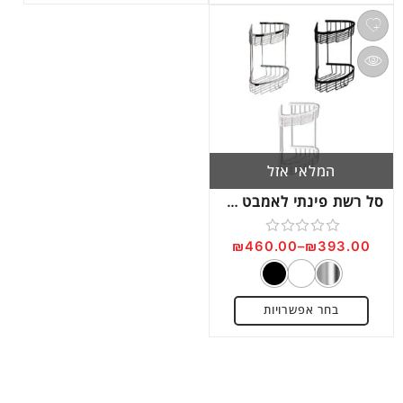
המלאי אזל
סל רשת פינתי לאמבט דגם SL6066
₪
460.00
–
₪
393.00
דורג
0
מתוך
בחר אפשרויות
5