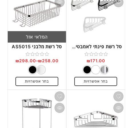
המלאי אזל
סל רשת פינתי לאמבטיה דגם SL6083
סל רשת מלבני AS5015
₪
298.00
–
₪
258.00
₪
171.00
דורג
דורג
0
0
מתוך
מתוך
בחר אפשרויות
בחר אפשרויות
5
5