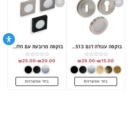
בוקסה עגולה דגם DMA513
בוקסה מרובעת עם חלונית דגם DMA511
₪
25.00
–
₪
20.00
₪
28.00
–
₪
15.00
דורג
דורג
0
0
מתוך
מתוך
בחר אפשרויות
בחר אפשרויות
5
5