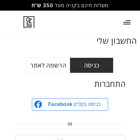
משלוח חינם בקניה מעל
350 ש”ח
החשבון שלי
כניסה
הרשמה לאתר
התחברות
ה
כניסה בקליק
Facebook
אוֹ