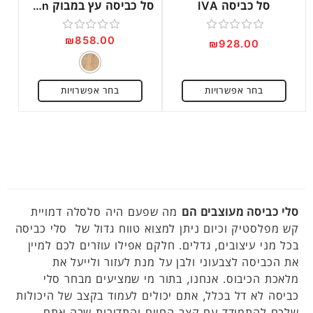
סל כביסה IVA
סל כביסה עץ במבוק Aden
₪
858.00
דורג
דורג
₪
928.00
0
0
מתוך
מתוך
בחר אפשרויות
בחר אפשרויות
5
5
סלי כביסה מעוצבים הם
מה שפעם היה סלסלה דמויית
קש מפלסטיק וכיום ניתן למצוא טווח גדול של סלי כביסה
בכל מני עיצובים, גדלים. חלקם אפילו עוזרים לכם למיין
את הכביסה לצבעוני ולבן על מנת לעזור ולייעל את
מלאכת הכיבוס. אנחנו, בתור מי שמציעים מבחר סלי
כביסה לא דל בכלל, אתם יכולים לעמוד בקצב של היכולות
שלכם להתמודד עם קצב החיים והתדירות שבה אתם