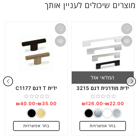
מוצרים שיכולים לעניין אותך
המלאי אזל
ידית מודרנית דגם 3215
ידית T דגם C1177
₪
40.00
–
₪
35.00
₪
126.00
–
₪
22.00
דורג
דורג
0
0
מתוך
מתוך
בחר אפשרויות
בחר אפשרויות
5
5