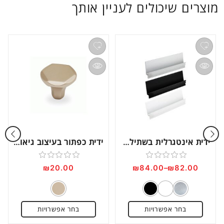
מוצרים שיכולים לעניין אותך
ידית אינטגרלית בשתילה דגם IN1855
ידית כפתור בעיצוב גיאומטרי דגם WP826
דורג
דורג
₪
20.00
₪
84.00
–
₪
82.00
0
0
מתוך
מתוך
5
5
בחר אפשרויות
בחר אפשרויות