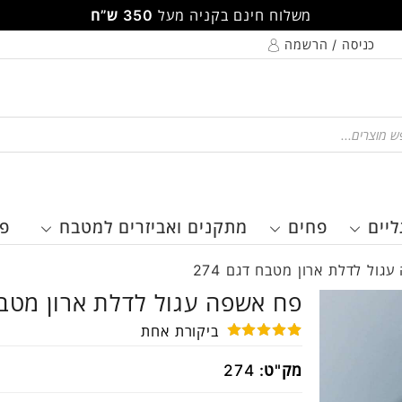
משלוח חינם בקניה מעל
350 ש”ח
כניסה / הרשמה
Pr
ליים
פחים
מתקנים ואביזרים למטבח
פר
גול לדלת ארון מטבח דגם 274
פח אשפה עגול לדלת ארון מטבח ד
ביקורת אחת
1
מדורג
5.00
מק"ט:
274
מתוך 5
מבוסס על