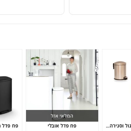
Next
המלאי אזל
פח פדל עם ראש עגול וסגירה שקטה 5 ליטר דגם G430/5L
פח פדל אובלי