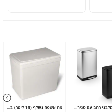
פח פדל מלבני רחב עם סגירה שקטה דגם G100
פח אשפה נשלף (16 ליטר) בהרכבה על הדלת, דגם 201