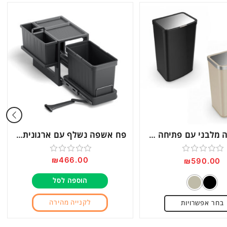
פח אשפה מלבני עם פתיחה בלחיצה דגם G200
פח אשפה נשלף עם ארגונית נשלפת דגם PD350
₪
466.00
דורג
דורג
₪
590.00
0
0
הוספה לסל
מתוך
מתוך
5
5
לקנייה מהירה
בחר אפשרויות