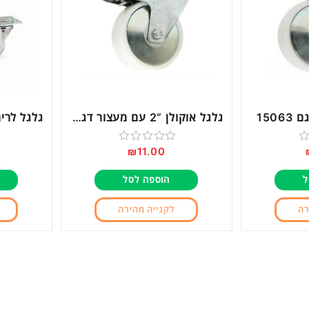
Next
גלגל אוקולן “2 עם מעצור דגם 15051
₪
11.00
דורג
0
ל
הוספה לסל
מתוך
5
רה
לקנייה מהירה