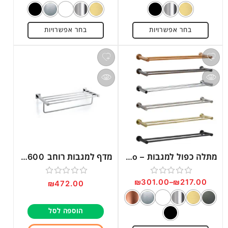
0
0
מתוך
מתוך
בחר אפשרויות
בחר אפשרויות
5
5
מתלה כפול למגבות – Rondo
מדף למגבות רוחב 600מ”מ דגם TA34
₪
301.00
–
₪
217.00
דורג
דורג
₪
472.00
0
0
מתוך
מתוך
הוספה לסל
5
5