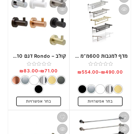
מדף למגבות 600מ”מ – Rondo דגם RO34
קולב – Rondo דגם RO10
₪
83.00
–
₪
71.00
דורג
דורג
₪
554.00
–
₪
490.00
0
0
מתוך
מתוך
5
5
בחר אפשרויות
בחר אפשרויות