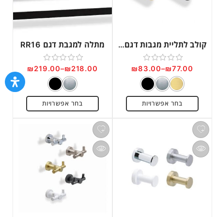
קולב לתליית מגבות דגם RR10
מתלה למגבת דגם RR16
₪
219.00
–
₪
218.00
₪
83.00
–
₪
77.00
דורג
דורג
0
0
מתוך
מתוך
בחר אפשרויות
בחר אפשרויות
5
5