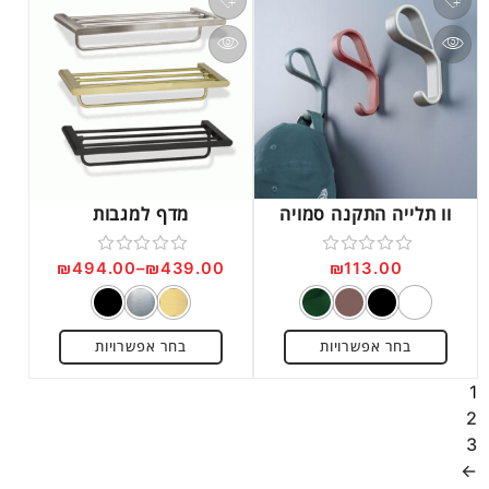
וו תלייה התקנה סמויה
מדף למגבות
₪
494.00
–
₪
439.00
₪
113.00
דורג
דורג
0
0
מתוך
מתוך
בחר אפשרויות
בחר אפשרויות
5
5
1
2
3
←