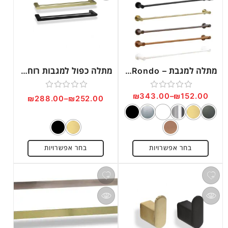
מתלה למגבת – Rondo דגם RO16
מתלה כפול למגבות רוחב 615 מ”מ דגם RR18
₪
343.00
–
₪
152.00
דורג
דורג
₪
288.00
–
₪
252.00
0
0
מתוך
מתוך
5
5
בחר אפשרויות
בחר אפשרויות