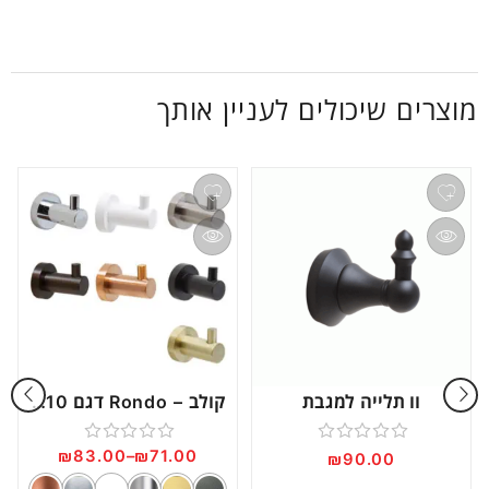
מוצרים שיכולים לעניין אותך
וו תלייה למגבת
קולב – Rondo דגם RO10
₪
83.00
–
₪
71.00
דורג
דורג
₪
90.00
0
0