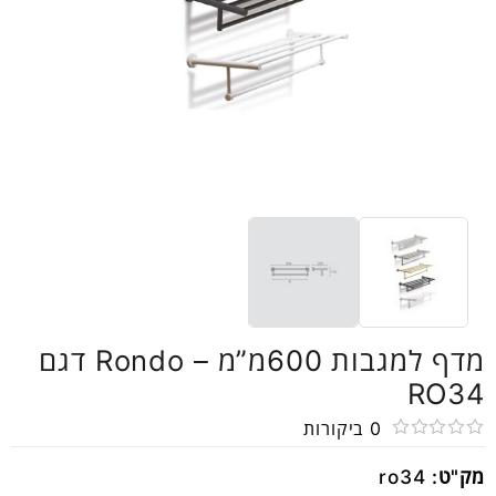
מדף למגבות 600מ”מ – Rondo דגם
RO34
0
ביקורות
דורג
מק"ט:
ro34
0