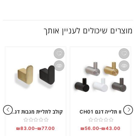
מוצרים שיכולים לעניין אותך
וו תלייה דגם CH01
קולב לתליית מגבות דגם RR10
דורג
דורג
₪
83.00
–
₪
77.00
₪
56.00
–
₪
43.00
0
0