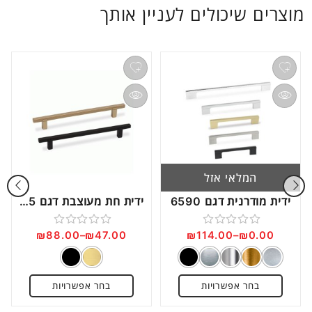
מוצרים שיכולים לעניין אותך
המלאי אזל
ידית מודרנית דגם 6590
ידית חת מעוצבת דגם C1175
₪
88.00
–
₪
47.00
₪
114.00
–
₪
0.00
דורג
דורג
0
0
מתוך
מתוך
בחר אפשרויות
בחר אפשרויות
5
5