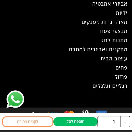
אביזרי אמבטיה
ידיות
מארזי נרות מפנקים
מבצעי פסח
מתנות לחג
מתקנים ואביזרים למטבח
עיצוב הבית
פחים
פרזול
רגליים וגלגלים
כמות
-
+
הוספה לסל
לקנייה מהירה
כל הזכויות שמורות ל- עוז פרזול © 2026
של
אתר זה נבנה ועוצב ע"י
WPhome