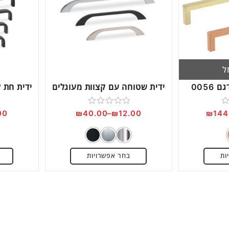
Next
ל
0056
ידית שטוחה עם קצוות מעוגלים
דורג
00
₪
40.00
–
₪
12.00
₪
144
0
מתוך
5
ות
בחר אפשרויות