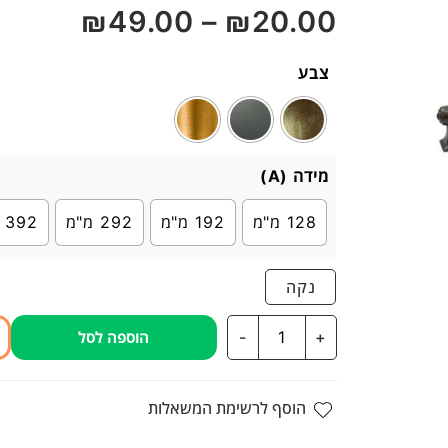
₪
49.00
–
₪
20.00
5
צבע
מידה (A)
128 מ"מ
192 מ"מ
292 מ"מ
392 מ"מ
נקה
כמות
-
+
הוספה לסל
של
ידית
למטבח
הוסף לרשימת המשאלות
כפרי
דגם