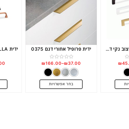
Next
ידית חת מודרנית עיצוב נקי דגם 6220
ידית פרופיל אחורי דגם 0375
00
₪
166.00
–
₪
37.00
₪
45
דורג
0
מתוך
ות
בחר אפשרויות
5