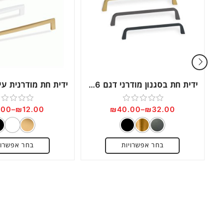
ת בשתילה דגם IN1856
ידית חת בסגנון מודרני דגם 0446
.00
–
₪
12.00
₪
40.00
–
₪
32.00
דורג
דורג
0
0
מתוך
מתוך
בחר אפשרויות
בחר אפשרוי
5
5