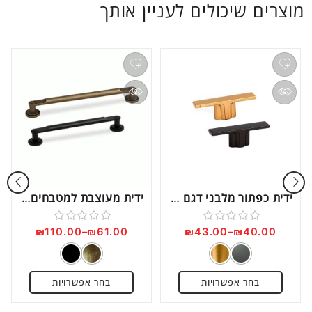
מוצרים שיכולים לעניין אותך
ידית כפתור מלבני דגם C1164
ידית מעוצבת למטבחים וריהוט, בעיצוב כפרי דגם C1202
₪
110.00
–
₪
61.00
₪
43.00
–
₪
40.00
דורג
דורג
0
0
מתוך
מתוך
בחר אפשרויות
בחר אפשרויות
5
5