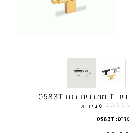
ידית T מודרנית דגם 0583T
0
ביקורות
דורג
מק"ט:
0583T
0
מתוך