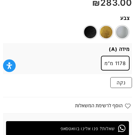
₪
283.00
5
צבע
מידה (A)
1178 מ”מ
נקה
הוסף לרשימת המשאלות
שאלות? פנו אלינו בוואטסאפ