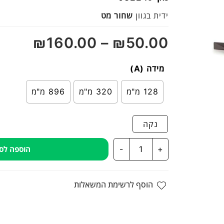
מתוך
ידית בגוון
שחור מט
5
₪
160.00
–
₪
50.00
מידה (A)
128 מ"מ
320 מ"מ
896 מ"מ
נקה
כמות
-
+
הוספה לס
של
ידית
בסגנון
הוסף לרשימת המשאלות
מודרני
למטבחים
ורהיטים