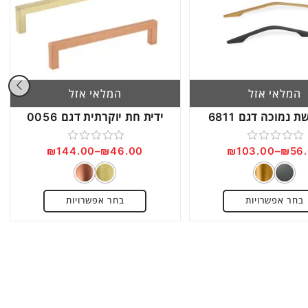
המלאי אזל
המלאי אזל
 נמוכה דגם 6811
ידית חת יוקרתית דגם 0056
₪
144.00
–
₪
46.00
₪
103.00
–
₪
56
דורג
דורג
0
0
מתוך
מתוך
בחר אפשרויות
בחר אפשרויות
5
5