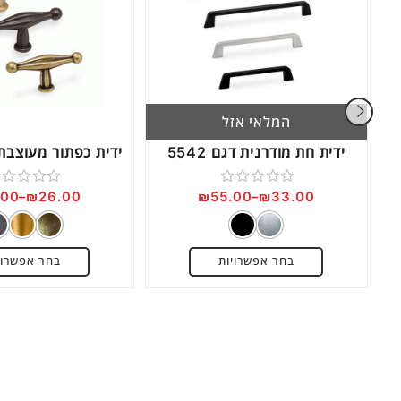
המלאי אזל
ידית חת מודרנית דגם 5542
.00
–
₪
26.00
₪
55.00
–
₪
33.00
דורג
דורג
0
0
מתוך
מתוך
בחר אפשרויות
בחר אפשרוי
5
5