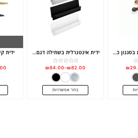
Next
ידית כפתור מעוצבת בסגנון כפרי וינטאג’ דגם WP814
ידית אינטגרלית בשתילה דגם IN1855
ידית קשת
.00
₪
84.00
–
₪
82.00
₪
29
דורג
0
מתוך
ות
בחר אפשרויות
5