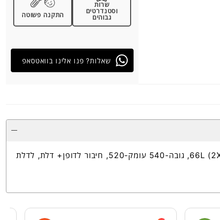
שרות
וסטנדרטים
התקנה פשוטה
גבוהים
שאלות? פנו אלינו בוואטסאפ
פח אשפה כפול נשלף עם בולם ומדף 66L (2X33L), גובה-540 עומק-520, חיבור לדופן+ דלת, לדלת