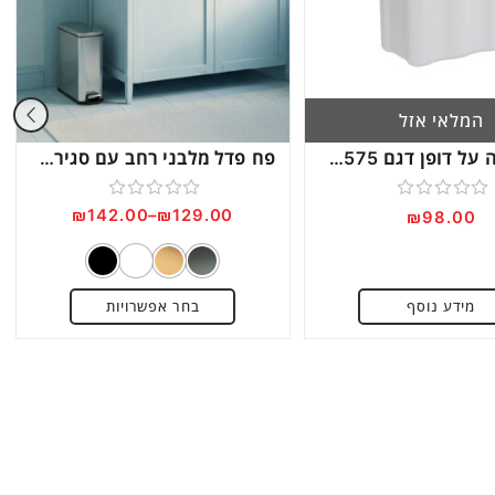
המלאי אזל
פח אשפה על דופן דגם S-2575
פח פדל מלבני רחב עם סגירה שקטה דגם G600
דורג
דורג
₪
142.00
–
₪
129.00
₪
98.00
0
0
מתוך
מתוך
5
5
מידע נוסף
בחר אפשרויות