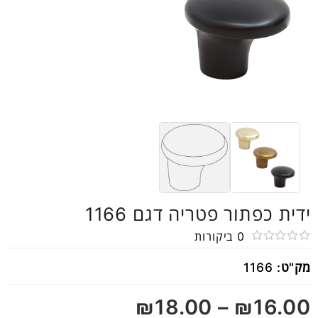
ידית כפתור פטריה דגם 1166
0
ביקורות
דורג
מק"ט:
1166
0
מתוך
₪
18.00
–
₪
16.00
5