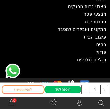
מארזי נרות מפנקים
מבצעי פסח
מתנות לחג
מתקנים ואביזרים למטבח
עיצוב הבית
פחים
פרזול
רגליים וגלגלים
כמות
-
+
הוספה לסל
לקנייה מהירה
כל הזכויות שמורות ל- עוז פרזול © 2026
של
אתר זה נבנה ועוצב ע"י
WPhome
ידית
כפתור