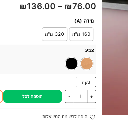
₪
136.00
–
₪
76.00
5
מידה (A)
160 מ"מ
320 מ"מ
צבע
נקה
כמות
-
+
הוספה לסל
של
ידית
חת
הוסף לרשימת המשאלות
פקמן
דגם