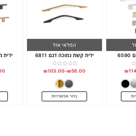
Next
ל
המלאי אזל
65
ידית קשת נמוכה דגם 6811
ידית מוד
דורג
00
₪
103.00
–
₪
56.00
₪
11
0
מתוך
5
ות
בחר אפשרויות