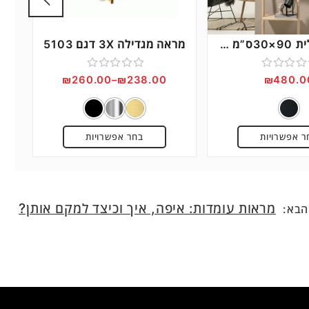
מראה אובלית 90×30ס”מ – Bau
מראה מגדילה 3X דגם 5103
ג
דורג
₪
260.00
–
₪
238.00
₪
480.0
0
וך
מתוך
5
ר אפשרויות
בחר אפשרויות
מראות עומדות: איפה, איך וכיצד למקם אותן?
הבא: