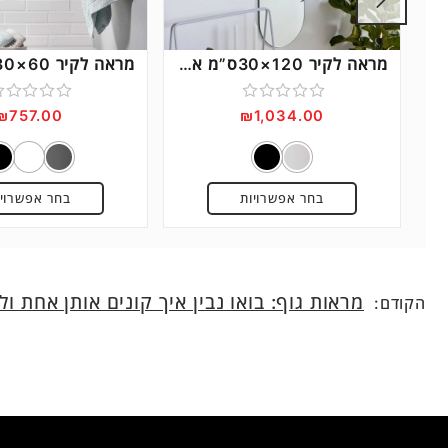
מראה לקיר 120×30ס”מ אובלית – A
דורג
דורג
₪
757.00
₪
1,034.00
0
0
מתוך
מתוך
5
5
בחר אפשרויות
בחר אפשרויו
מראות גוף: בואו נבין איך קונים אותן אחת ול
הקודם: