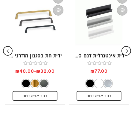
ידית אינטגרלית דגם IN1880
ידית חת בסגנון מודרני דגם 0446
דורג
דורג
₪
40.00
–
₪
32.00
₪
77.00
0
0
מתוך
מתוך
5
5
בחר אפשרויות
בחר אפשרויות