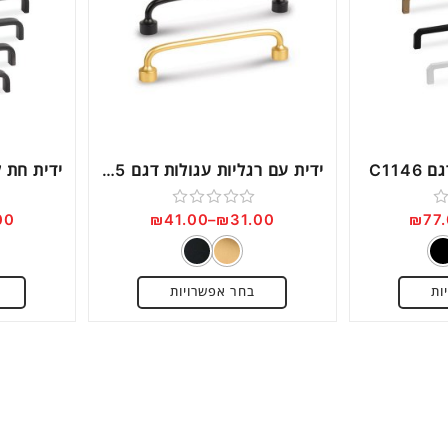
Next
C114
ידית עם רגליות עגולות דגם 0495
00
₪
41.00
–
₪
31.00
₪
77
דורג
0
מתוך
ות
בחר אפשרויות
5