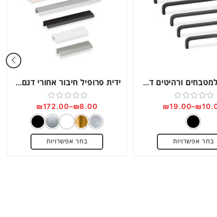
ידית חת למטבחים ורהיטים דגם 5065
ידית פרופיל חיבור אחורי דגם AL96
₪
172.00
–
₪
8.00
₪
19.00
–
₪
10.
דורג
דורג
0
0
מתוך
מתוך
בחר אפשרויות
בחר אפשרויות
5
5