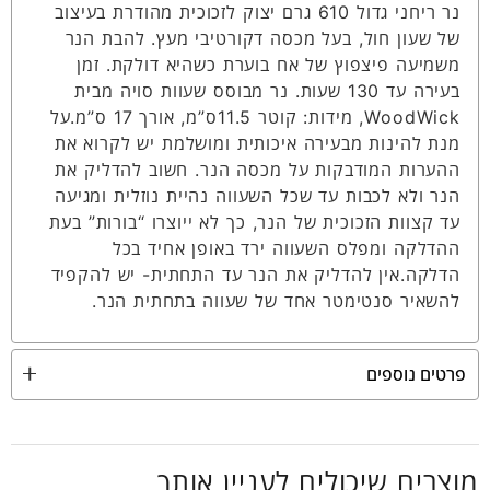
נר ריחני גדול 610 גרם יצוק לזכוכית מהודרת בעיצוב
של שעון חול, בעל מכסה דקורטיבי מעץ. להבת הנר
משמיעה פיצפוץ של אח בוערת כשהיא דולקת. זמן
בעירה עד 130 שעות. נר מבוסס שעוות סויה מבית
WoodWick, מידות: קוטר 11.5ס”מ, אורך 17 ס”מ.על
מנת להינות מבעירה איכותית ומושלמת יש לקרוא את
ההערות המודבקות על מכסה הנר. חשוב להדליק את
הנר ולא לכבות עד שכל השעווה נהיית נוזלית ומגיעה
עד קצוות הזכוכית של הנר, כך לא ייוצרו “בורות” בעת
ההדלקה ומפלס השעווה ירד באופן אחיד בכל
הדלקה.אין להדליק את הנר עד התחתית- יש להקפיד
להשאיר סנטימטר אחד של שעווה בתחתית הנר.
פרטים נוספים
מוצרים שיכולים לעניין אותך