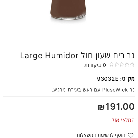
נר ריח שעון חול Large Humidor
0
ביקורות
דורג
מק"ט:
93032E
0
מתוך
נר PluseWick עם רעש בעירת מרגיע.
5
₪
191.00
המלאי אזל
הוסף לרשימת המשאלות