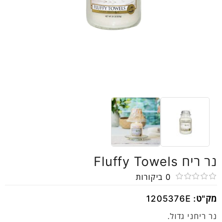
נר ריח Fluffy Towels
0
ביקורות
דורג
מק"ט:
1205376E
0
מתוך
נר ריחני גדול.