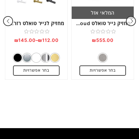
המלאי אזל
מחזיק נייר טואלט S – Cloud
מחזיק לנייר טואלט רזרבי – Rondo דגם RO28
דורג
דורג
₪
145.00
–
₪
112.00
₪
555.00
0
0
מתוך
מתוך
5
5
בחר אפשרויות
בחר אפשרויות