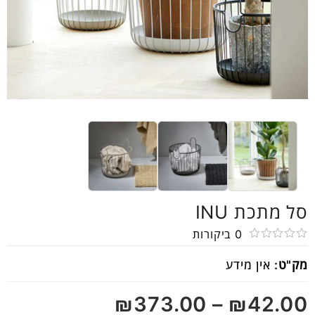
סל מתכת INU
0
ביקורות
דורג
מק"ט:
אין מידע
0
מתוך
₪
373.00
–
₪
42.00
5