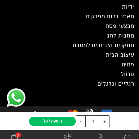
ידיות
מארזי נרות מפנקים
מבצעי פסח
מתנות לחג
מתקנים ואביזרים למטבח
עיצוב הבית
פחים
פרזול
רגליים וגלגלים
כמות
-
+
הוספה לסל
כל הזכויות שמורות ל- עוז פרזול © 2026
של
אתר זה נבנה ועוצב ע"י
WPhome
סל