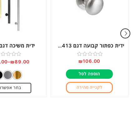
לנדר
ידית כפתור קבועה דגם DM413 ניקל מוברש
ידית משיכה דגם 0025
₪
106.00
דורג
דורג
.00
–
₪
89.00
0
0
הוספה לסל
מתוך
מתוך
5
5
לקנייה מהירה
בחר אפשרוי