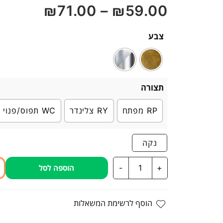
₪
71.00
–
₪
59.00
5
צבע
תצורה
RP מפתח
RY צלינדר
WC תפוס/פנוי
נקה
כמות
-
+
הוספה לסל
של
ידית
לדלת
הוסף לרשימת המשאלות
דגם
DMA41