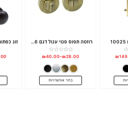
Next
1
רוזטה תפוס פנוי עגול דגם DM516
דורג
.00
₪
40.00
–
₪
28.00
₪
149
0
מתוך
5
ות
בחר אפשרויות