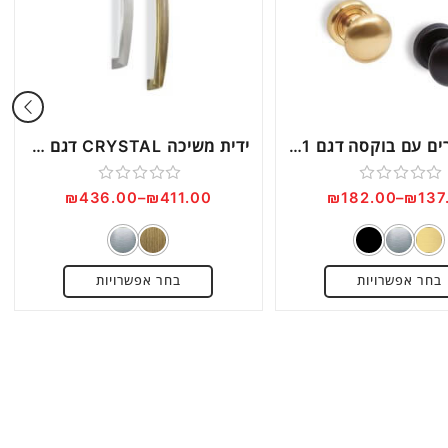
זוג כפתורים עם בוקסה דגם DM411
ידית משיכה CRYSTAL דגם MG27
דורג
דורג
₪
436.00
–
₪
411.00
₪
182.00
–
₪
137
0
0
מתוך
מתוך
5
5
בחר אפשרויות
בחר אפשרויות