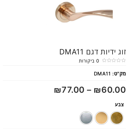
זוג ידיות דגם DMA11
0
ביקורות
דורג
מק"ט:
DMA11
0
מתוך
₪
77.00
–
₪
60.00
5
צבע