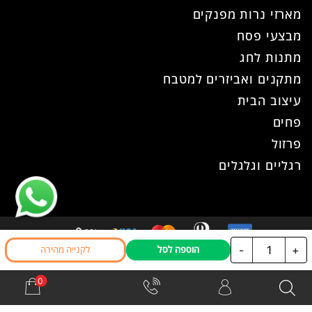
מארזי נרות מפנקים
מבצעי פסח
מתנות לחג
מתקנים ואביזרים למטבח
עיצוב הבית
פחים
פרזול
רגליים וגלגלים
כמות
-
+
הוספה לסל
לקנייה מהירה
כל הזכויות שמורות ל- עוז פרזול © 2026
של
אתר זה נבנה ועוצב ע"י
WPhome
זוג
ידיות