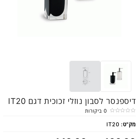
דיספנסר לסבון נוזלי זכוכית דגם IT20
0
ביקורות
דורג
מק"ט:
IT20
0
מתוך