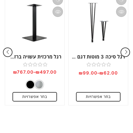
רגל סיכה 3 מוטות דגם LG33
רגל מרכזית עשויה ברזל דגם LGC121
דורג
דורג
₪
767.00
–
₪
497.00
₪
99.00
–
₪
62.00
0
0
מתוך
מתוך
5
5
בחר אפשרויות
בחר אפשרויות