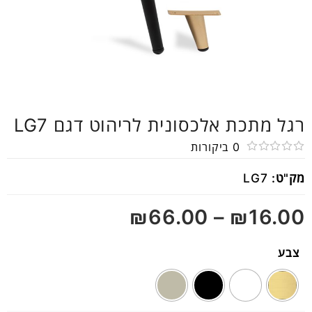
רגל מתכת אלכסונית לריהוט דגם LG7
0
ביקורות
דורג
מק"ט:
LG7
0
מתוך
₪
66.00
–
₪
16.00
5
צבע