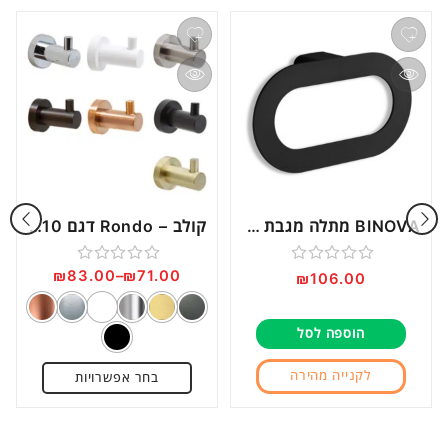
BINOVA מתלה מגבת טבעתי דגם BN14
קולב – Rondo דגם RO10
₪
83.00
–
₪
71.00
דורג
דורג
₪
106.00
0
0
מתוך
מתוך
הוספה לסל
5
5
לקנייה מהירה
בחר אפשרויות