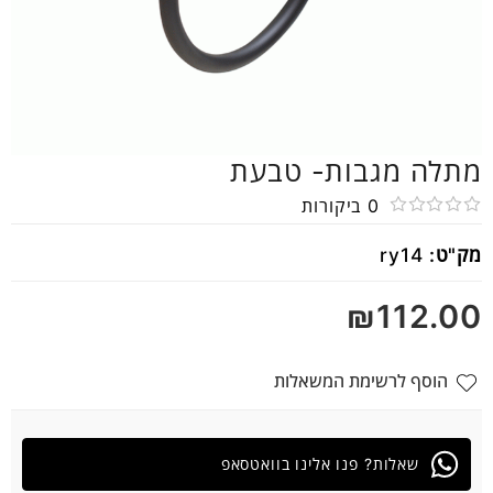
מתלה מגבות- טבעת
0
ביקורות
דורג
מק"ט:
ry14
0
מתוך
₪
112.00
5
הוסף לרשימת המשאלות
שאלות? פנו אלינו בוואטסאפ