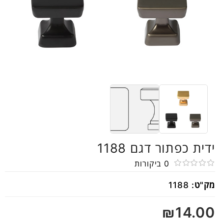
ידית כפתור דגם 1188
0
ביקורות
דורג
מק"ט:
1188
0
מתוך
₪
14.00
5