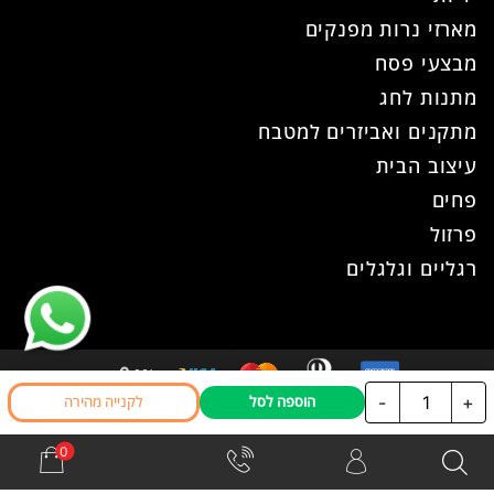
מארזי נרות מפנקים
מבצעי פסח
מתנות לחג
מתקנים ואביזרים למטבח
עיצוב הבית
פחים
פרזול
רגליים וגלגלים
כמות
-
+
הוספה לסל
לקנייה מהירה
כל הזכויות שמורות ל- עוז פרזול © 2026
של
אתר זה נבנה ועוצב ע"י
WPhome
ידית
כפתור