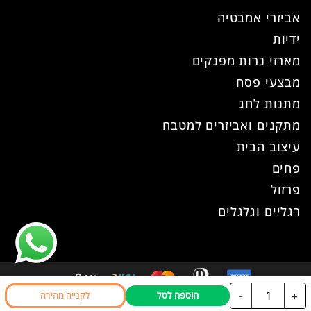
אביזרי אמבטיה
ידיות
מארזי נרות מפנקים
מבצעי פסח
מתנות לחג
מתקנים ואביזרים למטבח
עיצוב הבית
פחים
פרזול
רגליים וגלגלים
כמות
-
+
הוספה לסל
לקנייה מהירה
כל הזכויות שמורות ל- עוז פרזול © 2026
של