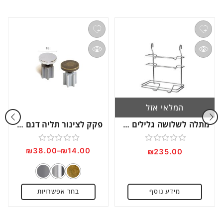
המלאי אזל
מתלה לשלושה גלילים דגם PR9860
פקק לצינור תליה דגם TA16
דורג
דורג
₪
38.00
–
₪
14.00
₪
235.00
0
0
מתוך
מתוך
5
5
מידע נוסף
בחר אפשרויות