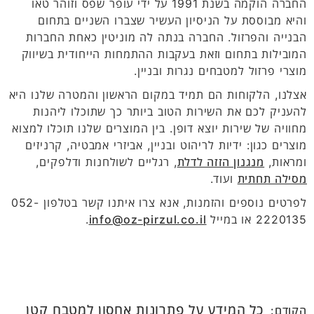
החברה הוקמה בשנת 1991 על ידי עופר שפס וזוהר טאו
והיא מבוססת על הניסיון העשיר שצברו השניים בתחום
הבנייה והפרזול. החברה בנתה לה מוניטין כאחת החברות
המובילות בתחום וזאת בעקבות ההתמחות הייחודית בשיווק
מוצרי פרזול למטבחים נגרות ובניין.
אצלנו, הלקוחות הם תמיד במקום הראשון והמטרה שלנו היא
להעניק לכם את השירות הטוב ביותר כך שתוכלו ליהנות
מחוויה של שירות יוצא דופן. בין המוצרים שלנו תוכלו למצוא
מוצרים כגון: ידיות לריהוט ובניין, אביזרי אמבטיה, קרניזים
ומראות,
מנגנון הזזה לדלת
, רגליים לשולחנות ודלפקים,
מסילה תחתית
ועוד.
לפרטים נוספים והזמנות, אנא צרו איתנו קשר בטלפון 052-
2220135 או במייל
info@oz-pirzul.co.il
.
כל המידע על פתרונות אחסון למטבח קטן
הקודם: