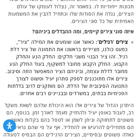
תכונות ייחודיות לו. במאמר זה, נצלול לעומקו של עולם
הצירים, נגלה את הסודות שלו ונתחיל להבין את המשמעות
האמיתית של כל סוגי הצירים.
איזה סוגי צירים קיימים, ומה ההבדלים ביניהם?
צירים ‘רגילים’:
כאשר אנו שומעים את המילה “ציר”,
כמעט כולנו, מציירים בראשנו את התמונה של ציר דלת
רגיל. זהו ציר הבנוי משני חלקים: החלק הנע והחלק
הקבוע. החלק הקבוע מחובר למשקוף, בעוד החלק הנע
מחובר לדלת עצמה, וביניהם הציר המאפשר הזזה וסיבוב.
צירים אלו מתוכננים לספק פתרון יעיל ופשוט לצורך
התנועה הסיבובית של הדלת. הם מותקנים לרוב בדלתות
הפנימיות בבתים, במשרדים ובבניינים רבים אחרים.
היתרון הגדול של צירים אלו הוא היכולת שלהם לשאת משקל
רב, לעבוד באופן יעיל ולהחזיק מעמד לאורך זמן. בנוסף, הם
פשוטים לתחזוקה וניתן לשמן או לטפל בהם בקלות כאשר
הם מתחילים להרעיש או להחליד. אף על פי שהם נראים
כאלה פשוטים ובסיסיים, הצירים הרגילים הם הבסיס לפעולה