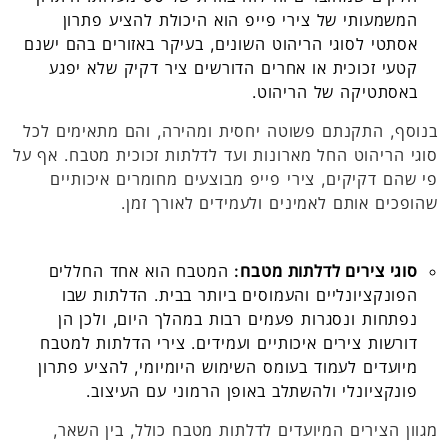
המשמעותי של צירי פייפ הוא היכולת להציע פתרון
אסתטי לסוגי הריהוט השונים, בעיקר באזורים בהם ישנם
קטעי זכוכית או אחרים הדורשים ציר דקיק שלא יפגע
באסתטיקה של הריהוט.
בנוסף, התקנתם פשוטה יחסית ומהירה, והם מתאימים לכל
סוגי הריהוט החל מארונות ועד לדלתות זכוכית מטבח. אף על
פי שהם דקיקים, צירי פייפ מבוצעים מחומרים איכותיים
שהופכים אותם לאמינים ולעמידים לאורך זמן.
סוגי צירים לדלתות מטבח:
המטבח הוא אחד החללים
הפונקציונליים והעמוסים ביותר בבית. הדלתות שבו
נפתחות ונסגרות פעמים רבות במהלך היום, ולכן הן
דורשות צירים איכותיים ועמידים. צירי הדלתות למטבח
מיועדים לעמוד בעומס השימוש היומיומי, להציע פתרון
פונקציונלי ולהשתלב באופן הרמוני עם העיצוב.
מגוון הצירים המיועדים לדלתות מטבח כולל, בין השאר,