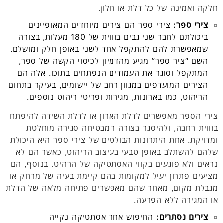
חלקה ואמינה של כל דלת או חלון.
צירי ספר:
צירי ספר הם צירים מיוחדים המאופיינים
ביכולתם לחבר שני גבים בזווית של 180 מעלות, בצורה
שמאפשרת להם להתקפל אחד לשני באופן חלק ומושלם.
השם “ציר ספר” מגיע מהדמיון לכיסוי הקשה של ספר,
המתקפל וסוגר את העמודים הנפתחים בתוכו. אלה הם
הצירים המועדפים במגוון רחב של יישומים, בעיקר בתחום
הריהוט, כמו בארונות, מגירות ופריטי ריהוט נוספים.
צירי הספר מאפשרים לדלת הארון או לדלת השידה להיפתח
בזווית רחבה, ולהיסגר בצורה המבטיחה סגירה מוחלטת
ומדויקת. אחת היתרונות הבולטים של צירי ספר היא היכולת
שלהם להשתלב באופן טבעי בעיצוב הריהוט, כאשר הם לא
נראים ולא פוגעים בקווי האסתטיקה של הרהיט. בנוסף, הם
מציעים פתרון יעיל למקומות בהם קיימת בעיה של מרחק או
מגבלת מקום, מאחר שהם מאפשרים פתיחה מלאה של הדלת
או המגירה ללא הפרעה.
צירים נסתרים:
החיפוש אחר אסתטיקה נקייה