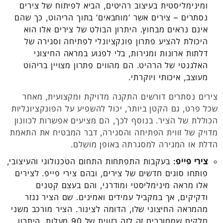
ומינימליסטית בעיצוב רהיטים, הביא לפיתוח של צירים
נסתרים – צירים אשר ‘מוחבאים’ בתוך הריהוט, כך שהם
אינם נראים מבחוץ. היתרון הבולט של צירים אלו הוא
היכולת להציע פתרון פונקציונלי לפתיחה וסגירה של
דלתות ארונות ומגירות, בלי לפגוע במראה החיצוני
האלגנטי של הרהיט. הם מהווים פתרון מצויין בריהוט
מעוצב, איכותי ויוקרתי.
צירים נסתרים דורשים התקנה מדויקת ומקצועית, מאחר
שכל פרט, גם הקטן ביותר, יכול להשפיע על הפונקציונליות
הכוללת של הציר. בנוסף לכך, הם מציעים אפשרות לכוונון
מדויק של זווית הפתיחה והסגירה, דבר המבטיח את התאמת
הדלת או המגירה למסגרתה באופן מושלם.
צירי פייפ:
בעקבות התפתחות התחום הטכנולוגי והעיצובי,
פותחו סוגים חדשים של צירים, ובהם צירי פייפ. לצירים
אלו מראה מינימליסטי ומודרני, והם בעצם קטנים
ודקיקים, אך במקביל עמידים ואמינים. שם הציר נגזר
מהמראה החיצוני שלו, הדומה לצינור. הציר מורכב משני
חלקים שמחוברים זה לזה בזווית של 90 מעלות. היתרון