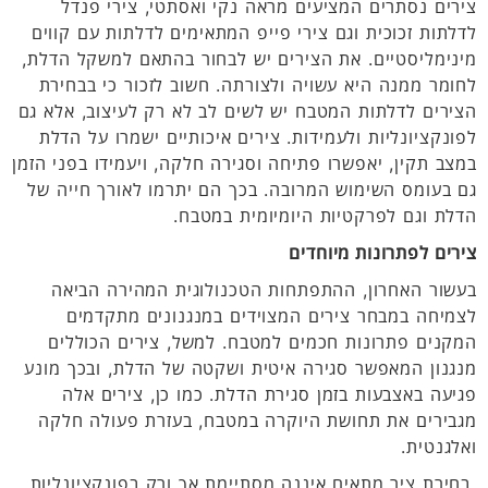
צירים נסתרים המציעים מראה נקי ואסתטי, צירי פנדל
לדלתות זכוכית וגם צירי פייפ המתאימים לדלתות עם קווים
מינימליסטיים. את הצירים יש לבחור בהתאם למשקל הדלת,
לחומר ממנה היא עשויה ולצורתה. חשוב לזכור כי בבחירת
הצירים לדלתות המטבח יש לשים לב לא רק לעיצוב, אלא גם
לפונקציונליות ולעמידות. צירים איכותיים ישמרו על הדלת
במצב תקין, יאפשרו פתיחה וסגירה חלקה, ויעמידו בפני הזמן
גם בעומס השימוש המרובה. בכך הם יתרמו לאורך חייה של
הדלת וגם לפרקטיות היומיומית במטבח.
צירים לפתרונות מיוחדים
בעשור האחרון, ההתפתחות הטכנולוגית המהירה הביאה
לצמיחה במבחר צירים המצוידים במנגנונים מתקדמים
המקנים פתרונות חכמים למטבח. למשל, צירים הכוללים
מנגנון המאפשר סגירה איטית ושקטה של הדלת, ובכך מונע
פגיעה באצבעות בזמן סגירת הדלת. כמו כן, צירים אלה
מגבירים את תחושת היוקרה במטבח, בעזרת פעולה חלקה
ואלגנטית.
בחירת ציר מתאים איננה מסתיימת אך ורק בפונקציונליות