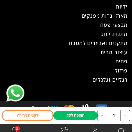
ידיות
מארזי נרות מפנקים
מבצעי פסח
מתנות לחג
מתקנים ואביזרים למטבח
עיצוב הבית
פחים
פרזול
רגליים וגלגלים
כמות
-
+
הוספה לסל
לקנייה מהירה
כל הזכויות שמורות ל- עוז פרזול © 2026
של
אתר זה נבנה ועוצב ע"י
WPhome
מתקן