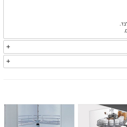
בד.
.