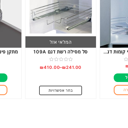
המלאי אזל
קרוסלה איחסון שתי קומות דגם 360
סל מסילה רשת דגם 109A
דורג
₪
410.00
–
₪
241.00
0
ל
מתוך
5
רה
בחר אפשרויות