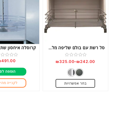
סל רשת עם בולם שליפה מלאה, מתאים להתקנה עם/ללא הרחקה דגם 109F
₪
491.00
דורג
דורג
₪
325.00
–
₪
242.00
0
0
הוספה לס
מתוך
מתוך
5
5
לקנייה מהי
בחר אפשרויות