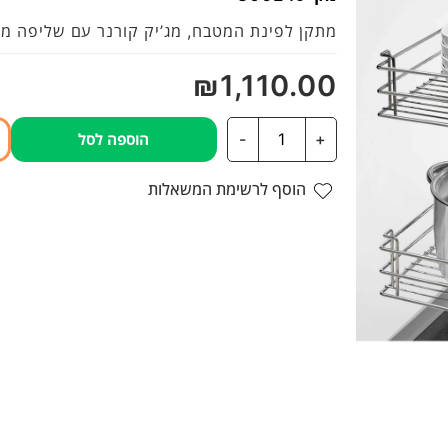
מתוך
מתקן לפינת המטבח, מג’יק קורנר עם שליפה מל
5
₪
1,110.00
כמות
-
+
הוספה לסל
של
מדף
הוסף לרשימת המשאלות
פינתי
סופר
מג'יק
שליפה
מלאה
דגם
806E