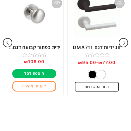
זוג ידיות דגם DMA711
ידית כפתור קבועה דגם DM413 ניקל מוברש
₪
106.00
דורג
דורג
₪
95.00
–
₪
77.00
0
0
הוספה לסל
מתוך
מתוך
5
5
לקנייה מהירה
בחר אפשרויות