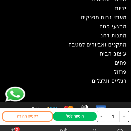
ידיות
מארזי נרות מפנקים
מבצעי פסח
מתנות לחג
מתקנים ואביזרים למטבח
עיצוב הבית
פחים
פרזול
רגליים וגלגלים
כמות
-
+
הוספה לסל
לקנייה מהירה
כל הזכויות שמורות ל- עוז פרזול © 2026
של
אתר זה נבנה ועוצב ע"י
WPhome
קולב