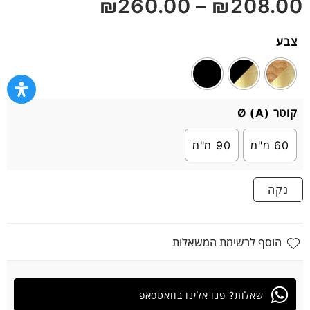
₪
260.00
–
₪
208.00
5
צבע
קוטר Ø (A)
60 מ"מ
90 מ"מ
נקה
הוסף לרשימת המשאלות
שאלות? פנו אלינו בוואטסאפ