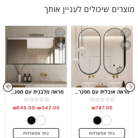
מוצרים שיכולים לעניין אותך
מראה אובלית עם מסגרת דקה דגם MO700
מראה מלבנית עם מסגרת אלומיניום דגם MRQ500
דורג
דורג
₪
649.00
–
₪
342.00
₪
787.00
0
0
מתוך
מתוך
5
5
בחר אפשרויות
בחר אפשרויות