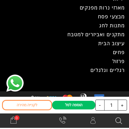
מארזי נרות מפנקים
מבצעי פסח
מתנות לחג
מתקנים ואביזרים למטבח
עיצוב הבית
פחים
פרזול
רגליים וגלגלים
כמות
-
+
הוספה לסל
לקנייה מהירה
כל הזכויות שמורות ל- עוז פרזול © 2026
של
אתר זה נבנה ועוצב ע"י
WPhome
ידית
כפתור