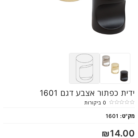
ידית כפתור אצבע דגם 1601
0
ביקורות
דורג
מק"ט:
1601
0
מתוך
₪
14.00
5