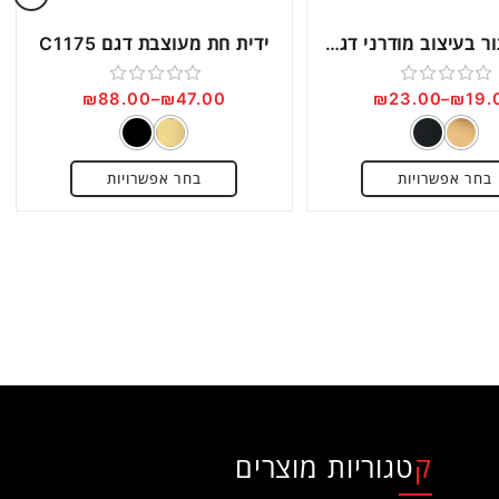
ידית כפתור בעיצוב מודרני דגם 0495K
ידית חת מעוצבת דגם C1175
₪
88.00
–
₪
47.00
₪
23.00
–
₪
19.
דורג
דורג
0
0
מתוך
מתוך
בחר אפשרויות
בחר אפשרויות
5
5
קטגוריות מוצרים