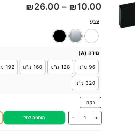
₪
26.00
–
₪
10.00
5
צבע
מידה (A)
96 מ"מ
128 מ"מ
160 מ"מ
192 מ"מ
320 מ"מ
נקה
כמות
-
+
הוספה לסל
של
ידית